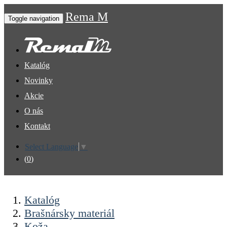
Rema M
Toggle navigation
Katalóg
Novinky
Akcie
O nás
Kontakt
Select Language
▼
(
0
)
Katalóg
Brašnársky materiál
Koža