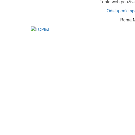
Tento web používa
Odstúpenie spo
Rema M