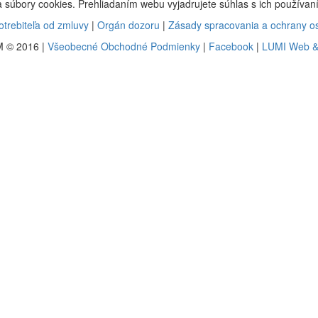
 súbory cookies. Prehliadaním webu vyjadrujete súhlas s ich používa
trebiteľa od zmluvy
|
Orgán dozoru
|
Zásady spracovania a ochrany o
 © 2016 |
Všeobecné Obchodné Podmienky
|
Facebook
|
LUMI Web &