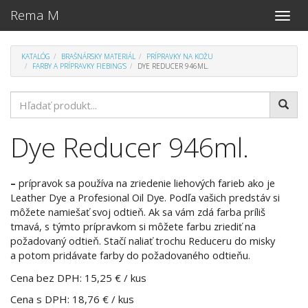
Rema M
Toggle
naviga
KATALÓG
BRAŠNÁRSKY MATERIÁL
PRÍPRAVKY NA KOŽU
FARBY A PRÍPRAVKY FIEBING'S
DYE REDUCER 946ML.
Dye Reducer 946ml.
–
prípravok sa používa na zriedenie liehových farieb ako je
Leather Dye a Profesional Oil Dye. Podľa vašich predstáv si
môžete namiešať svoj odtieň. Ak sa vám zdá farba príliš
tmavá, s týmto prípravkom si môžete farbu zriediť na
požadovaný odtieň. Stačí naliať trochu Reduceru do misky
a potom pridávate farby do požadovaného odtieňu.
Cena bez DPH: 15,25 € / kus
Cena s DPH: 18,76 € / kus